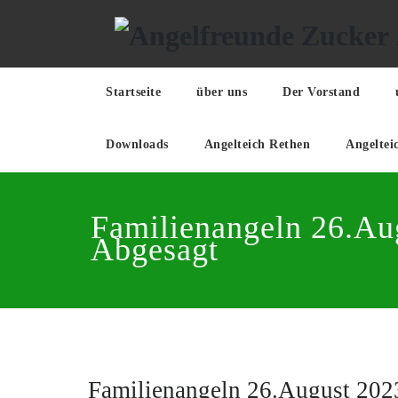
Zum
Inhalt
springen
Startseite
über uns
Der Vorstand
Downloads
Angelteich Rethen
Angeltei
Familienangeln 26.Au
Abgesagt
Familienangeln 26.August 202