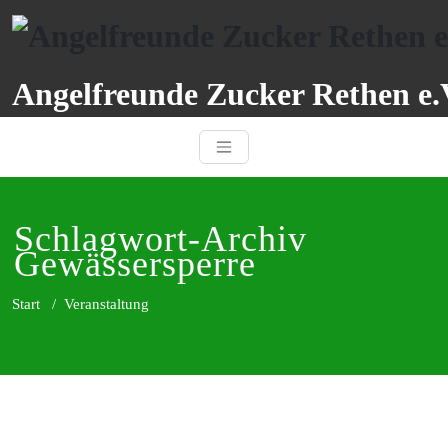
Zum
Inhalt
springen
Angelfreunde Zucker Rethen e.
Schlagwort-Archiv
Gewässersperre
Start
/
Veranstaltung