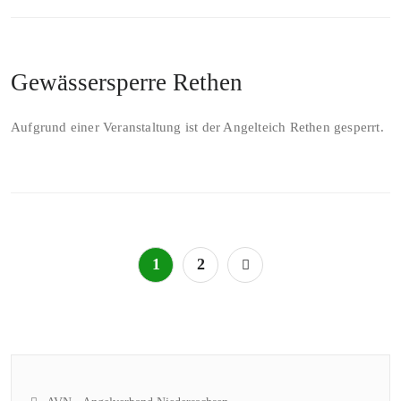
Gewässersperre Rethen
Aufgrund einer Veranstaltung ist der Angelteich Rethen gesperrt.
Seitennummerierung
1
2
der
Beiträge