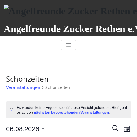
Zum
Inhalt
springen
Angelfreunde Zucker Rethen e.
Schonzeiten
Veranstaltungen
Schonzeiten
Veranstaltungen
Es wurden keine Ergebnisse für diese Ansicht gefunden. Hier geht
Hinweis
es zu den
nächsten bevorstehenden Veranstaltungen
.
06.08.2026
Veranst
Ver
Suche
Mona
Ans
Datum